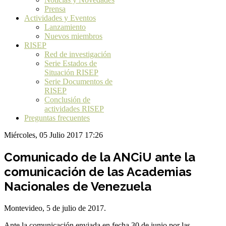
Prensa
Actividades y Eventos
Lanzamiento
Nuevos miembros
RISEP
Red de investigación
Serie Estados de
Situación RISEP
Serie Documentos de
RISEP
Conclusión de
actividades RISEP
Preguntas frecuentes
Miércoles, 05 Julio 2017 17:26
Comunicado de la ANCiU ante la
comunicación de las Academias
Nacionales de Venezuela
Montevideo, 5 de julio de 2017.
Ante la comunicación enviada en fecha 30 de junio por las