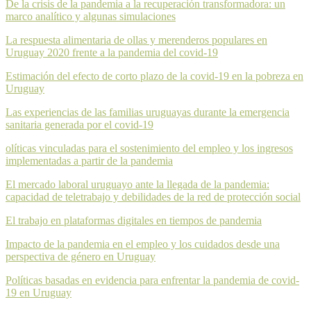
De la crisis de la pandemia a la recuperación transformadora: un
marco analítico y algunas simulaciones
La respuesta alimentaria de ollas y merenderos populares en
Uruguay 2020 frente a la pandemia del covid-19
Estimación del efecto de corto plazo de la covid-19 en la pobreza en
Uruguay
Las experiencias de las familias uruguayas durante la emergencia
sanitaria generada por el covid-19
olíticas vinculadas para el sostenimiento del empleo y los ingresos
implementadas a partir de la pandemia
El mercado laboral uruguayo ante la llegada de la pandemia:
capacidad de teletrabajo y debilidades de la red de protección social
El trabajo en plataformas digitales en tiempos de pandemia
Impacto de la pandemia en el empleo y los cuidados desde una
perspectiva de género en Uruguay
Políticas basadas en evidencia para enfrentar la pandemia de covid-
19 en Uruguay