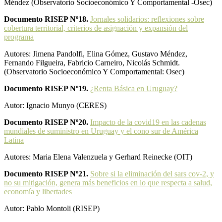
Méndez (Observatorio Socioeconómico Y Comportamental -Osec)
Documento RISEP Nº18.
Jornales solidarios: reflexiones sobre
cobertura territorial, criterios de asignación y expansión del
programa
Autores: Jimena Pandolfi, Elina Gómez, Gustavo Méndez,
Fernando Filgueira, Fabricio Carneiro, Nicolás Schmidt.
(Observatorio Socioeconómico Y Comportamental: Osec)
Documento RISEP Nº19.
¿Renta Básica en Uruguay?
Autor: Ignacio Munyo (CERES)
Documento RISEP Nº20.
Impacto de la covid19 en las cadenas
mundiales de suministro en Uruguay y el cono sur de América
Latina
Autores: Maria Elena Valenzuela y Gerhard Reinecke (OIT)
Documento RISEP Nº21.
Sobre si la eliminación del sars cov-2, y
no su mitigación, genera más beneficios en lo que respecta a salud,
economía y libertades
Autor: Pablo Montoli (RISEP)