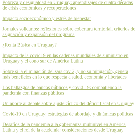
Pobreza y desigualdad en Uruguay: aprendizajes de cuatro décadas
de crisis económicas y recuperaciones
Impacto socioeconómico y estrés de bienestar
Jornales solidarios: reflexiones sobre cobertura territorial, criterios de
asignación y expansión del programa
¿Renta Básica en Uruguay?
Impacto de la covid19 en las cadenas mundiales de suministro en
Uruguay y el cono sur de América Latina
Sobre si la eliminación del sars cov-2, y no su mitigación, genera
más beneficios en lo que respecta a salud, economía y libertades
Los hallazgos de bancos públicos y covid-19: combatiendo la
pandemia con finanzas públicas
Un aporte al debate sobre ajuste cíclico del déficit fiscal en Uruguay
Covid-19 en Uruguay: estrategias de abordaje y dinámicas políticas
Desafíos de la pandemia a la gobernanza multinivel en América
Latina y el rol de la academia: consideraciones desde Uruguay