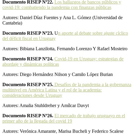
Documento RISEP Nº22.
Los hallazgos de bancos públicos y
covid-19: combatiendo la pandemia con finanzas públicas
Autores: Daniel Díaz Fuentes y Ana L. Gómez (Universidad de
Cantabria)
Documento RISEP Nº23.
U
n aporte al debate sobre ajuste cíclico
del déficit fiscal en Uruguay
Autores: Bibiana Lanzilotta, Fernando Lorenzo Y Rafael Mosteiro
Documento RISEP Nº24.
Covid-19 en Uruguay: estrategias de
abordaje y dinámicas políticas
Autores: Diego Hernández Nilson y Camilo López Burian
Documento RISEP Nº25.
Desafíos de la pandemia a la gobernanza
multinivel en América Latina y el rol de la academia:
consideraciones desde Uruguay
Autores: Amalia Stuhldreher y Amílcar Davyt
Documento RISEP Nº26.
El mercado de trabajo uruguayo en el
primer año de la llegada del covid 19
Autores: Verónica Amarante, Marisa Bucheli y Federico Scalese