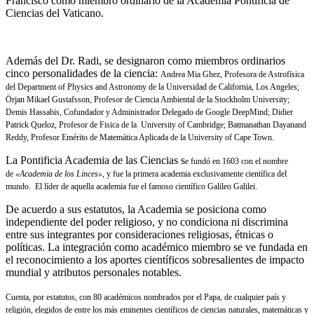
Francisco como miembro ordinario de la Academia Pontificia de
Ciencias del Vaticano.
Además del Dr. Radi, se designaron como miembros ordinarios
cinco personalidades de la ciencia:
Andrea Mia Ghez, Profesora de Astrofísica
del Department of Physics and Astronomy de la Universidad de California, Los Angeles;
Örjan Mikael Gustafsson, Profesor de Ciencia Ambiental de la Stockholm University;
Demis Hassabis, Cofundador y Administrador Delegado de Google DeepMind; Didier
Patrick Queloz, Profesor de Fisica de la University of Cambridge; Batmanathan Dayanand
Reddy, Profesor Emérito de Matemática Aplicada de la University of Cape Town.
La Pontificia Academia de las Ciencias s
e fundó en 1603 con el nombre
de
«
Academia de los Linces
»
, y fue la primera academia exclusivamente científica del
mundo. El líder de aquella academia fue el famoso científico Galileo Galilei.
De acuerdo a sus estatutos, la Academia se posiciona como
independiente del poder religioso, y no condiciona ni discrimina
entre sus integrantes por consideraciones religiosas, étnicas o
políticas. La integración como académico miembro se ve fundada en
el reconocimiento a los aportes científicos sobresalientes de impacto
mundial y atributos personales notables.
Cuenta, por estatutos, con 80 académicos nombrados por el Papa, de cualquier país y
religión, elegidos de entre los más eminentes científicos de ciencias naturales, matemáticas y