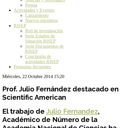
Prensa
Actividades y Eventos
Lanzamiento
Nuevos miembros
RISEP
Red de investigación
Serie Estados de
Situación RISEP
Serie Documentos de
RISEP
Conclusión de
actividades RISEP
Preguntas frecuentes
Miércoles, 22 Octubre 2014 15:20
Prof. Julio Fernández destacado en
Scientific American
El trabajo de
Julio Fernandez
,
Académico de Número de la
Academia Nacional de Ciencias ha